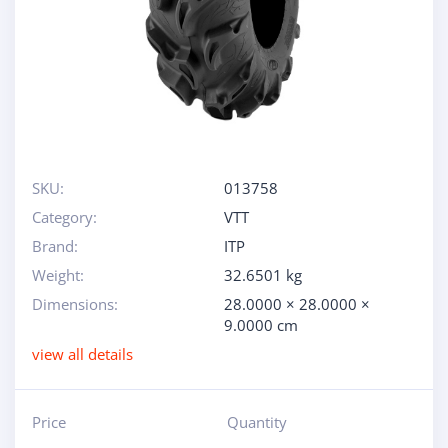
SKU:
013758
Category:
VTT
Brand:
ITP
Weight:
32.6501 kg
Dimensions:
28.0000 × 28.0000 ×
9.0000 cm
view all details
Price
Quantity