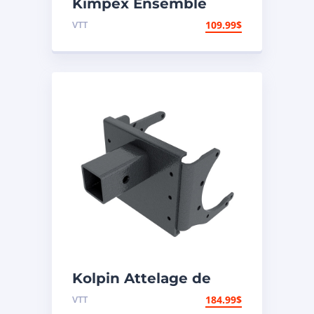
Kimpex Ensemble
poignée et pouce
VTT
109.99
$
chauffant 000405
Kolpin Attelage de
remorque
VTT
184.99
$