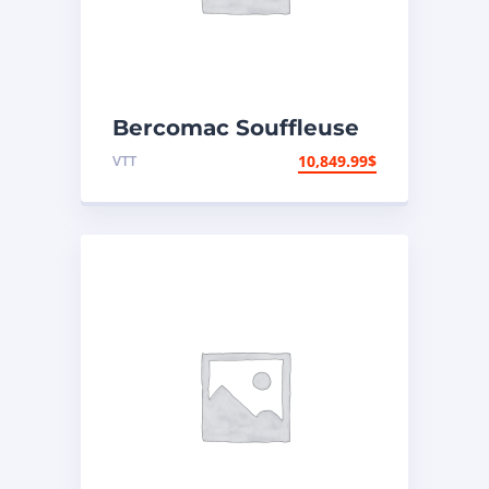
Bercomac Souffleuse
à neige 66″
VTT
10,849.99
$
Vantage/Honda 22HP
EPA