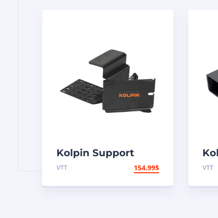
Kolpin Support
Ko
« Saw Press II »
re
VTT
154.99
$
VTT