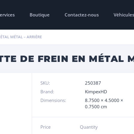
ervices
Boutique
Contactez-nous
Véhicule
ÉTAL MÉTAL – ARRIÈRE
TE DE FREIN EN MÉTAL M
SKU:
250387
Brand:
KimpexHD
Dimensions:
8.7500 × 4.5000 ×
0.7500 cm
Price
Quantity