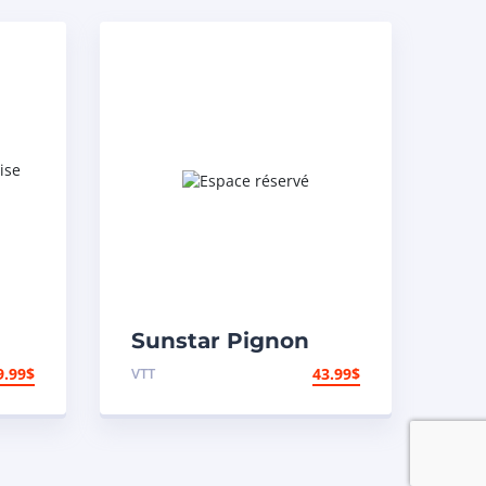
Sunstar Pignon
arrière en acier 420
9.99
$
VTT
43.99
$
– Yamaha – Arrière