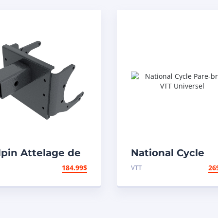
lpin Attelage de
National Cycle
morque
Pare-brise VTT
184.99
$
VTT
26
Universel