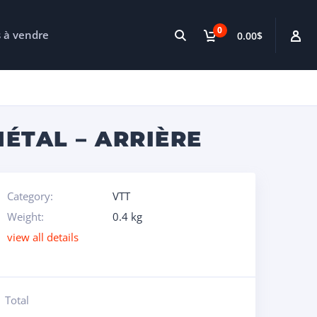
0
s à vendre
0.00$
ÉTAL – ARRIÈRE
Category:
VTT
Weight:
0.4 kg
view all details
Total