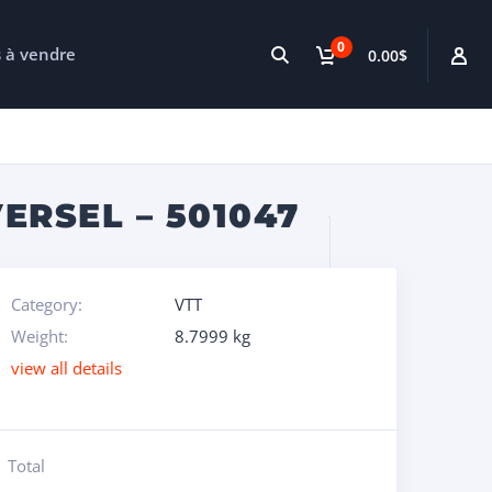
0
s à vendre
0.00$
ERSEL – 501047
Category:
VTT
Weight:
8.7999 kg
view all details
Total