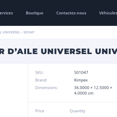
ervices
Boutique
Contactez-nous
Véhicule
 UNIVERSEL – 501047
 D’AILE UNIVERSEL UNIV
SKU:
501047
Brand:
Kimpex
Dimensions:
36.0000 × 12.5000 ×
4.0000 cm
Price
Quantity