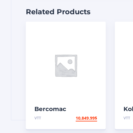
Related Products
Bercomac
Kol
Souffleuse à neige
po
VTT
10,849.99
$
VTT
66″ Vantage/Honda
à f
22HP EPA