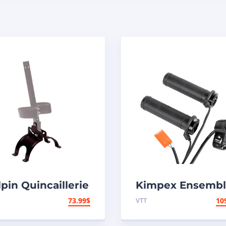
pin Quincaillerie
Kimpex Ensembl
ur support d’étui
poignée et pouc
73.99
$
VTT
10
usil
chauffant 00040