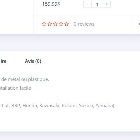
159.99
$
-
+
0
reviews
ire
Avis (0)
 de métal ou plastique.
allation facile
c Cat, BRP, Honda, Kawasaki, Polaris, Suzuki, Yamaha)