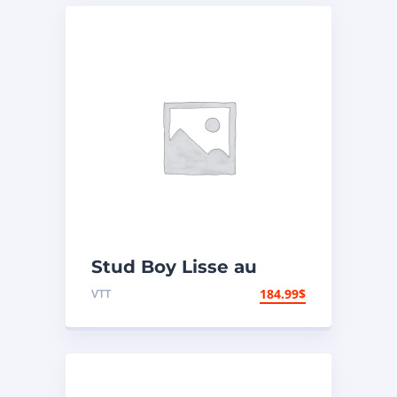
Stud Boy Lisse au
carbure « Deuce Bar »
VTT
184.99
$
Polaris