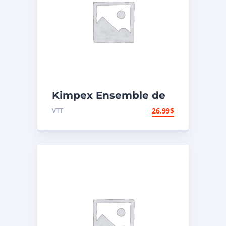
Kimpex Ensemble de
réparation de
VTT
26.99
$
carburateur Honda