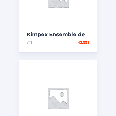
Kimpex Ensemble de
réparation de
VTT
43.99
$
carburateur Yamaha