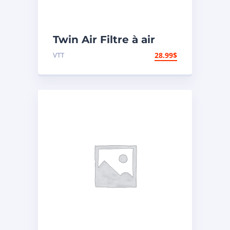
Twin Air Filtre à air
Dual Stage Yamaha
VTT
28.99
$