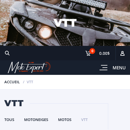
VTT
0
0.00$
MENU
ACCUEIL
VTT
VTT
TOUS
MOTONEIGES
MOTOS
VTT