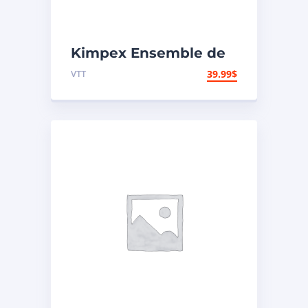
Kimpex Ensemble de
réparation de
VTT
39.99
$
carburateur Polaris