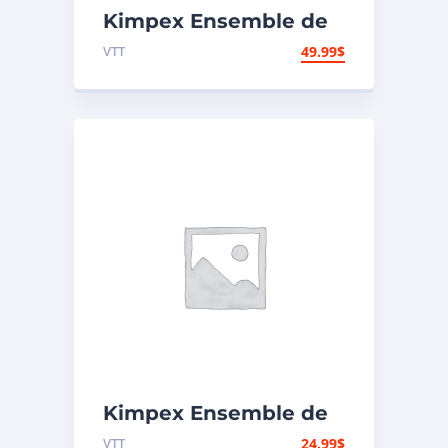
Kimpex Ensemble de
réparation de
VTT
49.99
$
carburateur Kawasaki
Kimpex Ensemble de
réparation de
VTT
24.99
$