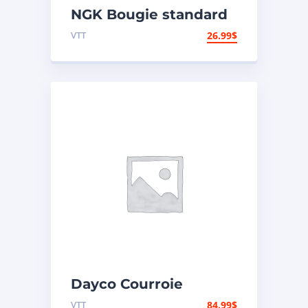
NGK Bougie standard
VTT
26.99
$
Dayco Courroie
d’entraînement HP
VTT
84.99
$