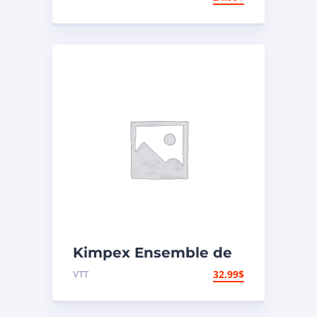
carburateur Honda
Kimpex Ensemble de
réparation de
VTT
32.99
$
carburateur Arctic cat