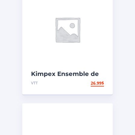
Kimpex Ensemble de
réparation de
VTT
26.99
$
carburateur Honda