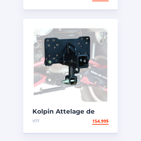
Kolpin Attelage de
remorque
VTT
154.99
$