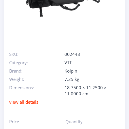
SKU:
002448
Category:
VTT
Brand:
Kolpin
Weight:
7.25 kg
Dimensions:
18.7500 × 11.2500 ×
11.0000 cm
view all details
Price
Quantity