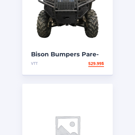
Bison Bumpers Pare-
chocs Hunter Avant –
VTT
529.99
$
Acier – Polaris