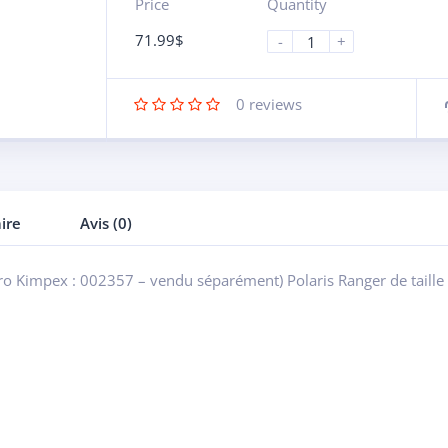
Price
Quantity
71.99
$
-
+
0
reviews
ire
Avis (0)
o Kimpex : 002357 – vendu séparément) Polaris Ranger de taille