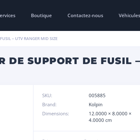
ervices
Boutique
Contactez-nous
Véhicule
USIL – UTV RANGER MID SIZE
 DE SUPPORT DE FUSIL 
SKU:
005885
Brand:
Kolpin
Dimensions:
12.0000 × 8.0000 ×
4.0000 cm