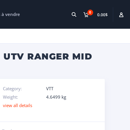
0
s à vendre
0.00$
– UTV RANGER MID
Category:
VTT
Weight:
4.6499 kg
view all details