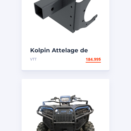
Kolpin Attelage de
remorque
VTT
184.99
$