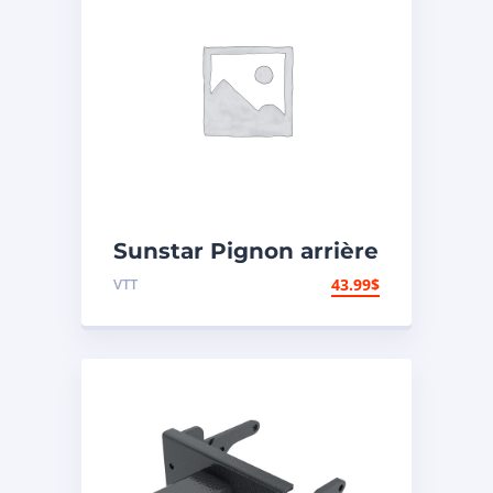
Sunstar Pignon arrière
en acier 420 – Yamaha
VTT
43.99
$
– Arrière