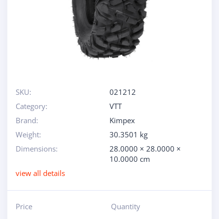
SKU:
021212
Category:
VTT
Brand:
Kimpex
Weight:
30.3501 kg
Dimensions:
28.0000 × 28.0000 ×
10.0000 cm
view all details
Price
Quantity