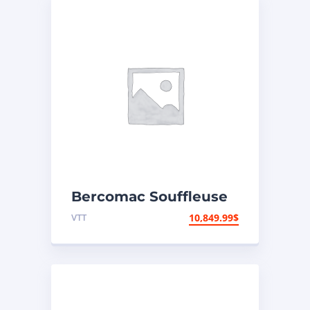
Bercomac Souffleuse
à neige 66″
VTT
10,849.99
$
Vantage/Honda 22HP
EPA