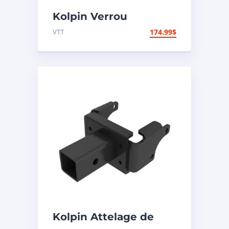
Kolpin Verrou
universel de
VTT
174.99
$
suspension arrière
indépendante
Kolpin Attelage de
remorque