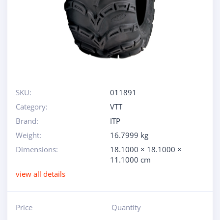
SKU:
011891
Category:
VTT
Brand:
ITP
Weight:
16.7999 kg
Dimensions:
18.1000 × 18.1000 ×
11.1000 cm
view all details
Price
Quantity