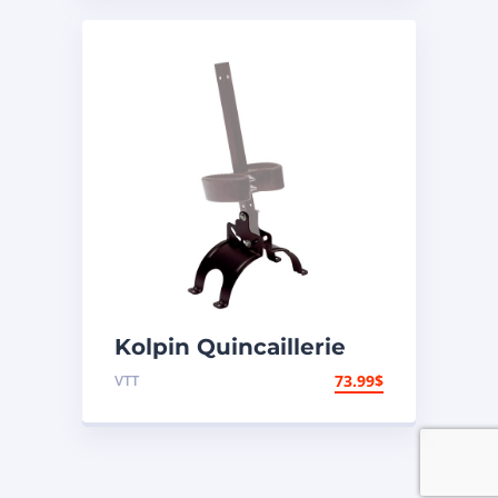
Kolpin Quincaillerie
pour support d’étui à
VTT
73.99
$
fusil