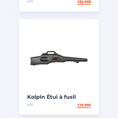
VTT
184.99
$
Kolpin Étui à fusil
« Gun Boot IV »
VTT
129.99
$
modèle Impact