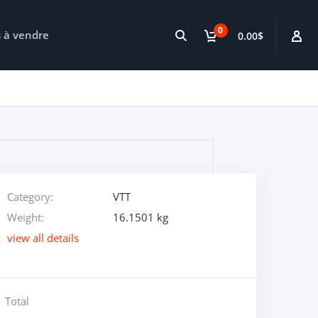
0
s à vendre
0.00$
Category:
VTT
Weight:
16.1501 kg
view all details
Total