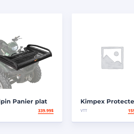
pin Panier plat
Kimpex Protecte
ant
d’aile universel
339.99
$
VTT
15
Universel – 5010