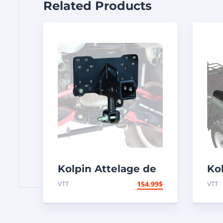
Related Products
Kolpin Attelage de
Kol
remorque
pli
VTT
154.99
$
VTT