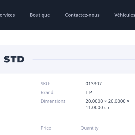
ervices
Boutique
Contactez-nous
Véhicule
 STD
SKU:
013307
Brand:
ITP
Dimensions:
20.0000 × 20.0000 ×
11.0000 cm
Price
Quantity