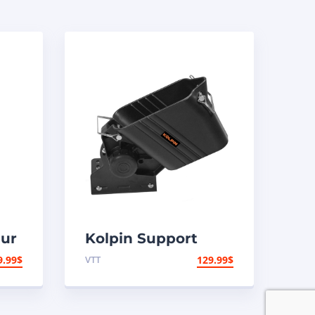
ur
Kolpin Support
d’étui à fusil de
9.99
$
VTT
129.99
$
47
polyéthylène « Gun
Boot »