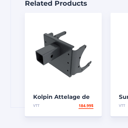
Related Products
Kolpin Attelage de
Su
remorque
arr
VTT
184.99
$
VTT
– 