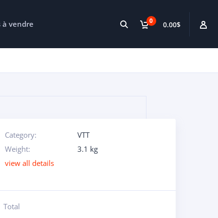
0
s à vendre
0.00$
Category:
VTT
Weight:
3.1 kg
view all details
Total