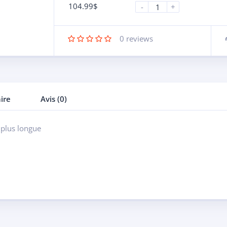
104.99
$
-
+
0
reviews
ire
Avis (0)
 plus longue