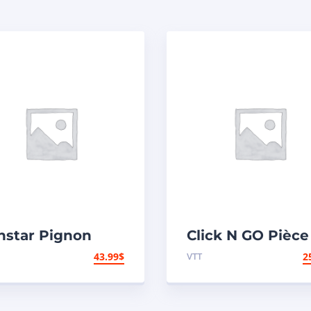
nstar Pignon
Click N GO Pièce
ière en acier 420
remplacement
43.99
$
VTT
2
Yamaha – Arrière
d’actuator de pel