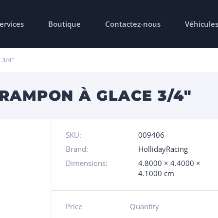
ervices
Boutique
Contactez-nous
Véhicule
3/4″
RAMPON À GLACE 3/4″
SKU:
009406
Brand:
HollidayRacing
Dimensions:
4.8000 × 4.4000 ×
4.1000 cm
Price
Quantity