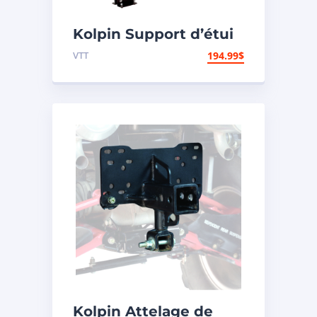
Kolpin Support d’étui
à fusil pour UTV
VTT
194.99
$
Kolpin Attelage de