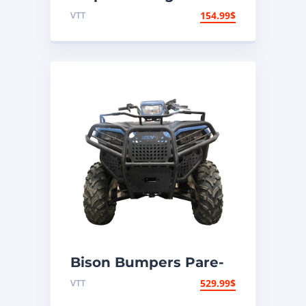
remorque
VTT
154.99
$
Bison Bumpers Pare-
chocs Hunter Avant –
VTT
529.99
$
Acier – Polaris