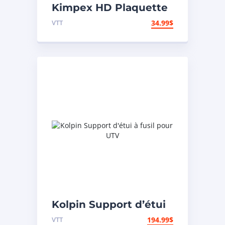
Kimpex HD Plaquette
de frein en métal
VTT
34.99
$
Métal – Arrière
Kolpin Support d’étui
à fusil pour UTV
VTT
194.99
$