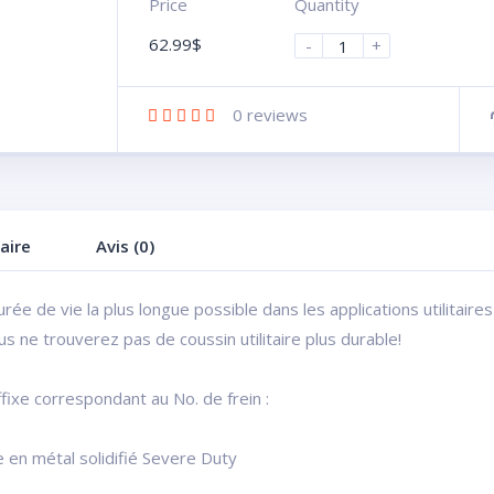
Price
Quantity
62.99
$
-
+
0
reviews
aire
Avis (0)
urée de vie la plus longue possible dans les applications utilitaire
 ne trouverez pas de coussin utilitaire plus durable!
fixe correspondant au No. de frein :
e en métal solidifié Severe Duty