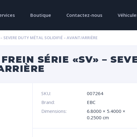
ervices
Boutique
Contactez-nous
Véhicule
 – SEVERE DUTY MÉTAL SOLIDIFIÉ – AVANT/ARRIÈRE
FREIN SÉRIE «SV» – SEV
/ARRIÈRE
SKU:
007264
Brand:
EBC
Dimensions:
6.8000 × 5.4000 ×
0.2500 cm