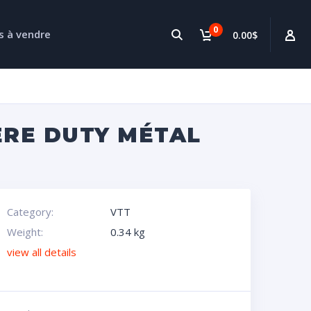
0
s à vendre
0.00$
ERE DUTY MÉTAL
Category:
VTT
Weight:
0.34 kg
view all details