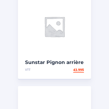
Sunstar Pignon arrière
en acier 420 – Yamaha
VTT
43.99
$
– Arrière