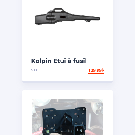
Kolpin Étui à fusil
« Gun Boot IV »
VTT
129.99
$
modèle Impact