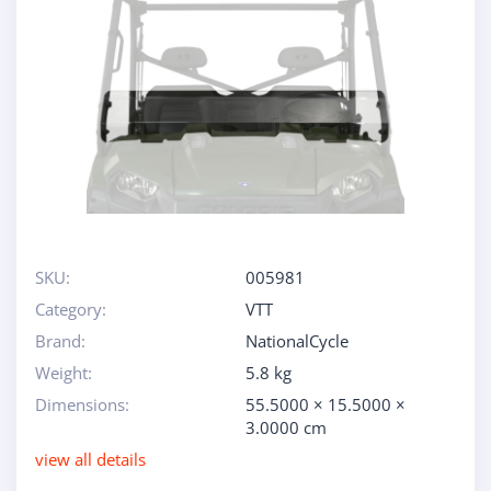
SKU:
005981
Category:
VTT
Brand:
NationalCycle
Weight:
5.8 kg
Dimensions:
55.5000 × 15.5000 ×
3.0000 cm
view all details