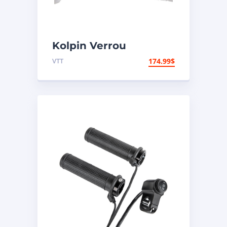
Kolpin Verrou
universel de
VTT
174.99
$
suspension arrière
indépendante