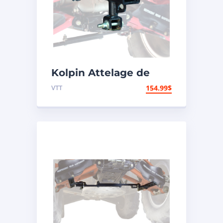
Kolpin Attelage de
remorque
VTT
154.99
$