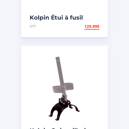
Kolpin Étui à fusil
« Gun Boot IV »
VTT
129.99
$
modèle Impact