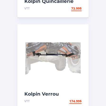
Kolpin Quincaillerie
pour support d’étui à
VTT
73.99
$
fusil
Kolpin Verrou
universel de
VTT
174.99
$
suspension arrière