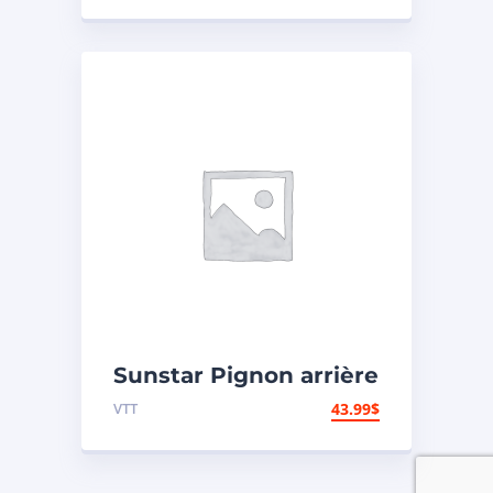
indépendante
Sunstar Pignon arrière
en acier 420 – Yamaha
VTT
43.99
$
– Arrière