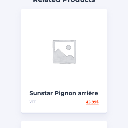
Sunstar Pignon arrière
en acier 420 – Yamaha
VTT
43.99
$
– Arrière