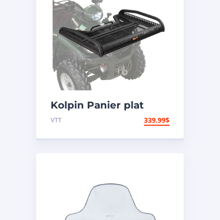
Kolpin Panier plat
pliant
VTT
339.99
$