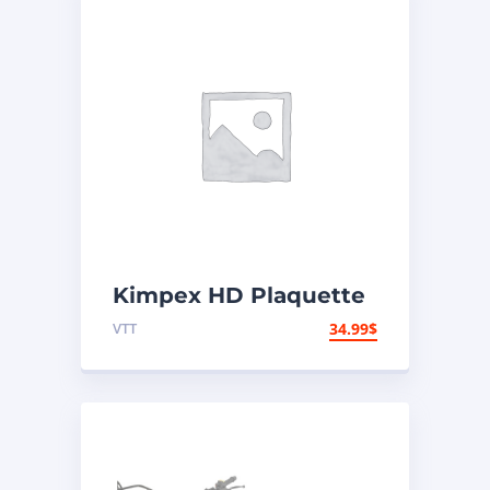
Kimpex HD Plaquette
de frein en métal
VTT
34.99
$
Métal – Arrière