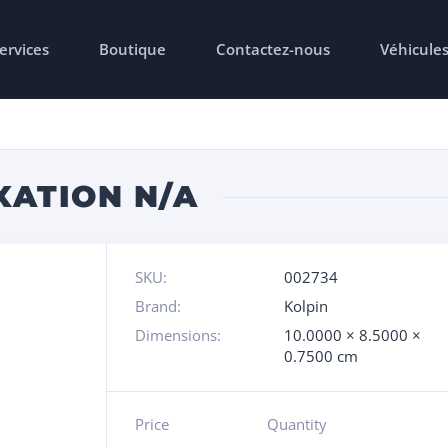
ervices
Boutique
Contactez-nous
Véhicule
XATION N/A
SKU:
002734
Brand:
Kolpin
Dimensions:
10.0000 × 8.5000 ×
0.7500 cm
Price
Quantity