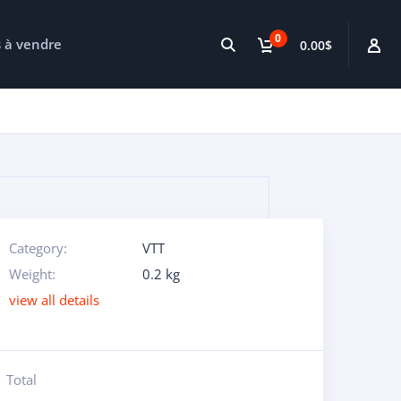
0
s à vendre
0.00$
Category:
VTT
Weight:
0.2 kg
view all details
Total