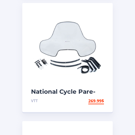
National Cycle Pare-
brise VTT Universel
VTT
269.99
$