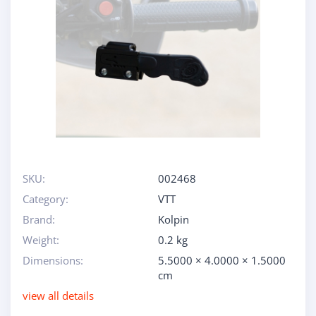
SKU:
002468
Category:
VTT
Brand:
Kolpin
Weight:
0.2 kg
Dimensions:
5.5000 × 4.0000 × 1.5000
cm
view all details