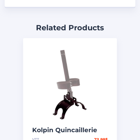
Related Products
Kolpin Quincaillerie
pour support d’étui à
VTT
73.99
$