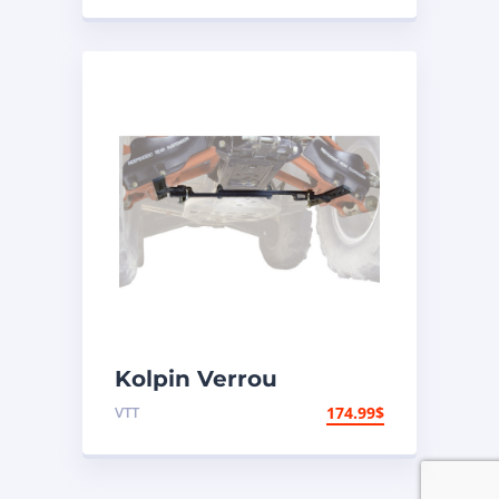
Kolpin Verrou
universel de
VTT
174.99
$
suspension arrière
indépendante