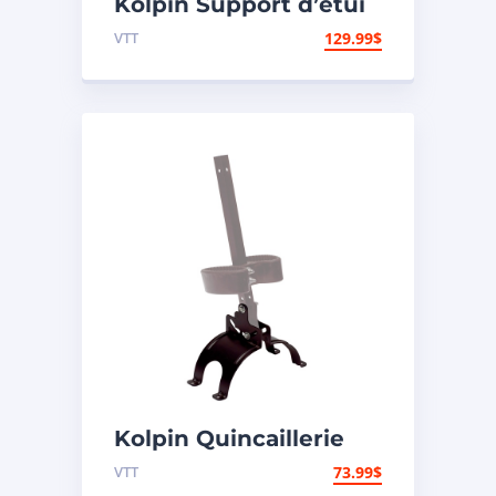
Kolpin Support d’étui
à fusil de polyéthylène
VTT
129.99
$
« Gun Boot »
Kolpin Quincaillerie
pour support d’étui à
VTT
73.99
$
fusil