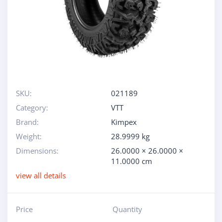
SKU:
021189
Category:
VTT
Brand:
Kimpex
Weight:
28.9999 kg
Dimensions:
26.0000 × 26.0000 ×
11.0000 cm
view all details
Price
Quantity