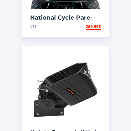
National Cycle Pare-
brise VTT Honda,
VTT
269.99
$
Polaris