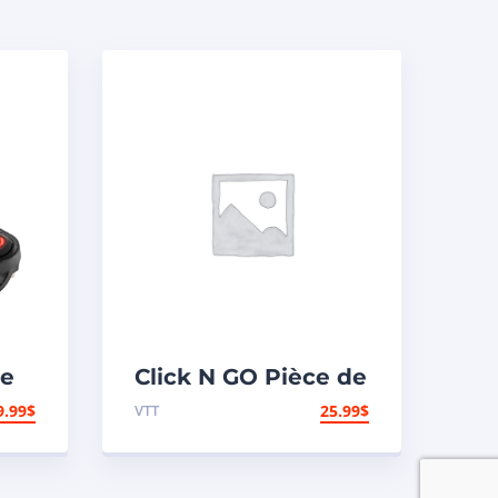
e
Click N GO Pièce de
remplacement
9.99
$
VTT
25.99
$
ts
d’actuator de pelle
8