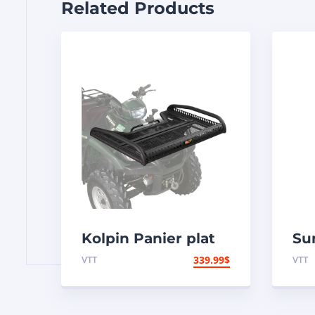
Related Products
Kolpin Panier plat
Su
pliant
arr
VTT
339.99
$
VTT
– 