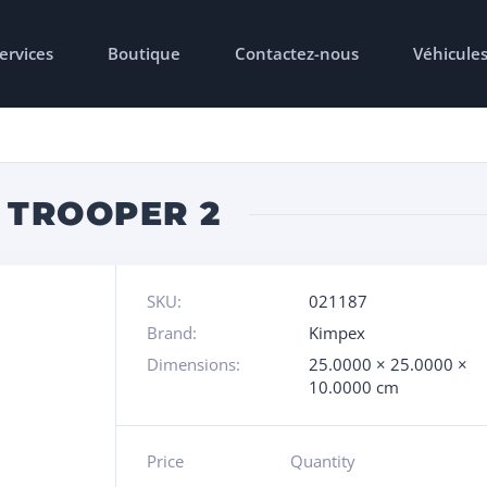
ervices
Boutique
Contactez-nous
Véhicule
 TROOPER 2
SKU:
021187
Brand:
Kimpex
Dimensions:
25.0000 × 25.0000 ×
10.0000 cm
Price
Quantity