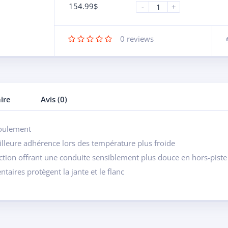
154.99
$
-
+
0
reviews
ire
Avis (0)
roulement
leure adhérence lors des température plus froide
ction offrant une conduite sensiblement plus douce en hors-piste 
aires protègent la jante et le flanc