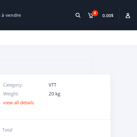
0
s à vendre
0.00$
Category:
VTT
Weight:
20 kg
view all details
Total