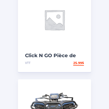
Click N GO Pièce de
remplacement
VTT
25.99
$
d’actuator de pelle