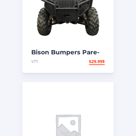
Bison Bumpers Pare-
chocs Hunter Avant –
VTT
529.99
$
Acier – Polaris