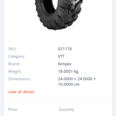
SKU:
021176
Category:
VTT
Brand:
Kimpex
Weight:
18.0001 kg
Dimensions:
24.0000 × 24.0000 ×
10.0000 cm
view all details
Price
Quantity