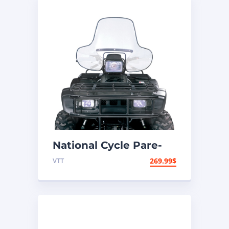
National Cycle Pare-
brise VTT Honda,
VTT
269.99
$
Polaris