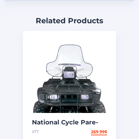
Related Products
National Cycle Pare-
brise VTT Honda,
VTT
269.99
$
Polaris