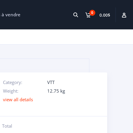
0
s à vendre
0.00$
Category:
VTT
Weight:
12.75 kg
view all details
Total