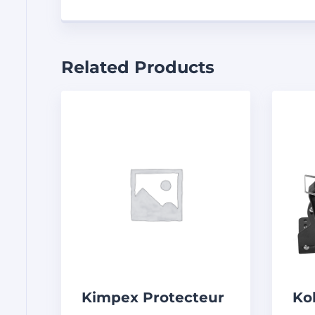
Related Products
Kimpex Protecteur
Ko
d’aile universel
d’é