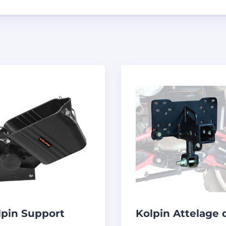
lpin Support
Kolpin Attelage 
tui à fusil de
remorque