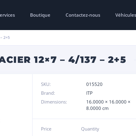
ervices
Boutique
Contactez-nous
Véhicule
– 2+5
CIER 12×7 – 4/137 – 2+5
SKU:
015520
Brand:
ITP
Dimensions:
16.0000 × 16.0000 ×
8.0000 cm
Price
Quantity