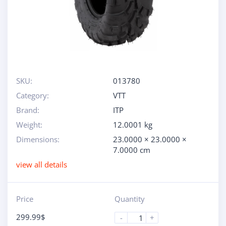
SKU:
013780
Category:
VTT
Brand:
ITP
Weight:
12.0001 kg
Dimensions:
23.0000 × 23.0000 ×
7.0000 cm
view all details
Price
Quantity
299.99
$
-
+