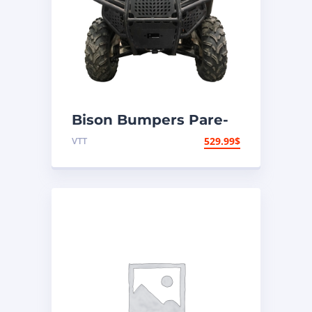
Bison Bumpers Pare-
chocs Hunter Avant –
VTT
529.99
$
Acier – Polaris