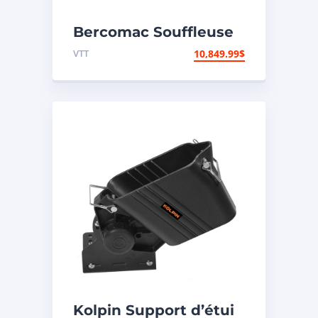
Bercomac Souffleuse
à neige 66″
VTT
10,849.99
$
Vantage/Honda 22HP
EPA
Kolpin Support d’étui