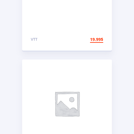
VTT
19.99
$