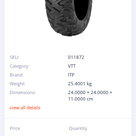
SKU:
011872
Category:
VTT
Brand:
ITP
Weight:
25.4001 kg
Dimensions:
24.0000 × 24.0000 ×
11.0000 cm
view all details
Price
Quantity