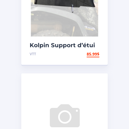
Kolpin Support d’étui
à fusil en plastique
VTT
85.99
$
« Gun Boot »