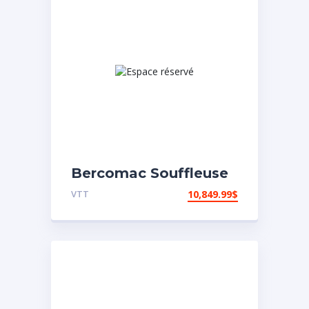
Bercomac Souffleuse
à neige 66″
VTT
10,849.99
$
Vantage/Honda 22HP
EPA