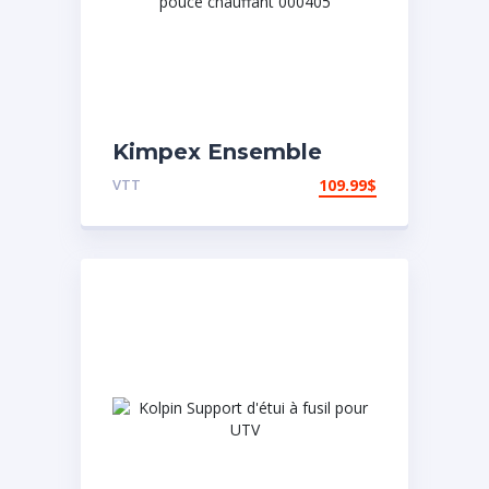
Kimpex Ensemble
poignée et pouce
VTT
109.99
$
chauffant 000405