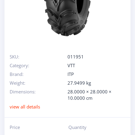
SKU:
011951
Category:
VTT
Brand:
ITP
Weight:
27.9499 kg
Dimensions:
28.0000 × 28.0000 ×
10.0000 cm
view all details
Price
Quantity