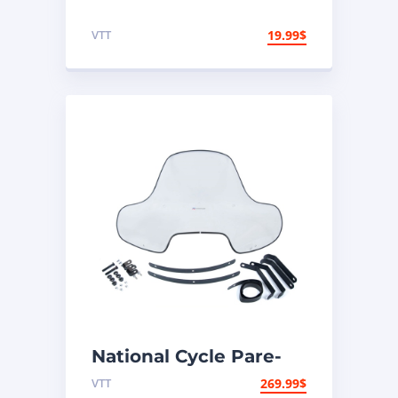
VTT
19.99
$
National Cycle Pare-
brise VTT Universel
VTT
269.99
$