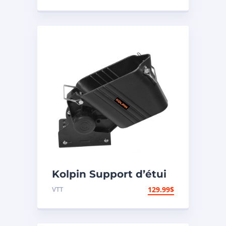
Kolpin Support d’étui
à fusil de polyéthylène
VTT
129.99
$
« Gun Boot »