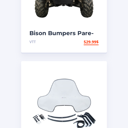
Bison Bumpers Pare-
chocs Hunter Avant –
VTT
529.99
$
Acier – Polaris