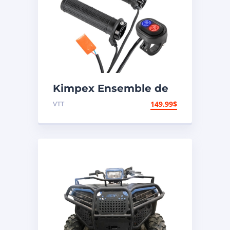
Kimpex Ensemble de
poignées et pouces
VTT
149.99
$
chauffants Premium
000418