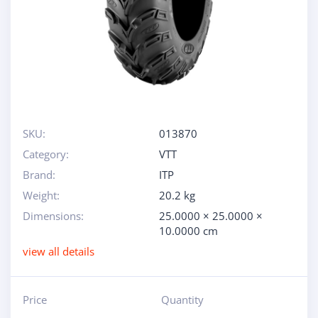
SKU:
013870
Category:
VTT
Brand:
ITP
Weight:
20.2 kg
Dimensions:
25.0000 × 25.0000 ×
10.0000 cm
view all details
Price
Quantity