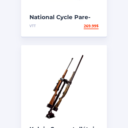
National Cycle Pare-
brise VTT Universel
VTT
269.99
$