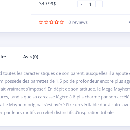
349.99
$
-
+
0
reviews
ire
Avis (0)
 toutes les caractéristiques de son parent, auxquelles il a ajouté 
em possède des barrettes de 1,5 po de profondeur encore plus ag
it vraiment s’imposer! En dépit de son attitude, le Mega Mayhem 
res, tandis que sa carcasse légère à 6 plis charme par son accélér
es. Le Mayhem original s’est avéré être un véritable dur à cuire a
par leurs motifs en relief distinctifs d’inspiration tribale.