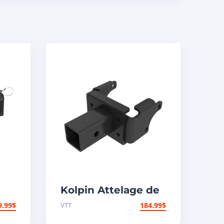
Kolpin Attelage de
remorque
9.99
$
VTT
184.99
$