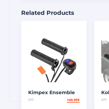
Related Products
Kimpex Ensemble
Kol
de poignées et
pli
VTT
149.99
$
VTT
pouces chauffants
Premium 000418