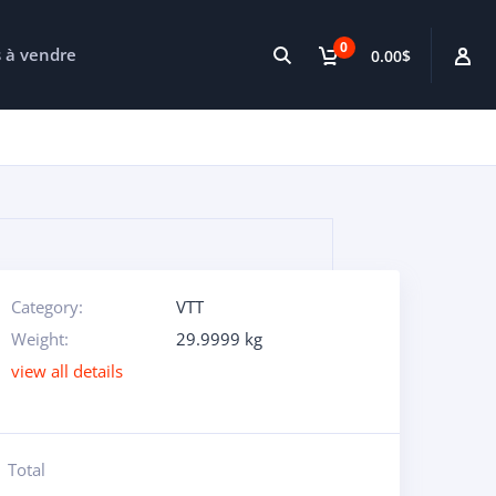
0
s à vendre
0.00$
Category:
VTT
Weight:
29.9999 kg
view all details
Total