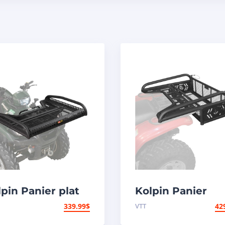
pin Panier plat
Kolpin Panier
ant
arrière
339.99
$
VTT
42
escamotable