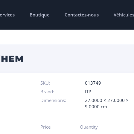
ervices
Boutique
Contactez-nous
Véhicule
YHEM
SKU:
013749
Brand:
ITP
Dimensions:
27.0000 × 27.0000 ×
9.0000 cm
Price
Quantity