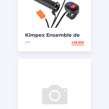
Kimpex Ensemble de
poignées et pouces
VTT
149.99
$
chauffants Premium
000418