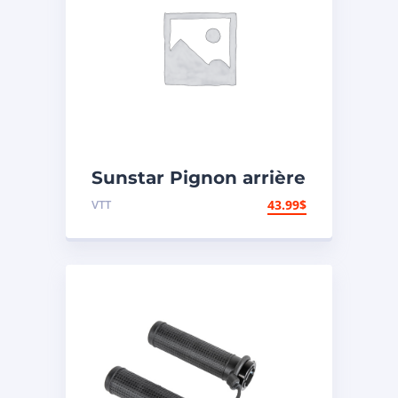
Sunstar Pignon arrière
en acier 420 – Yamaha
VTT
43.99
$
– Arrière