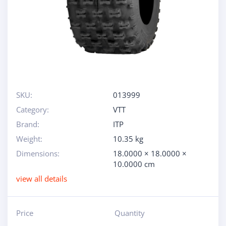
SKU:
013999
Category:
VTT
Brand:
ITP
Weight:
10.35 kg
Dimensions:
18.0000 × 18.0000 ×
10.0000 cm
view all details
Price
Quantity