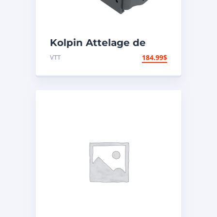
Kolpin Attelage de
remorque
VTT
184.99
$