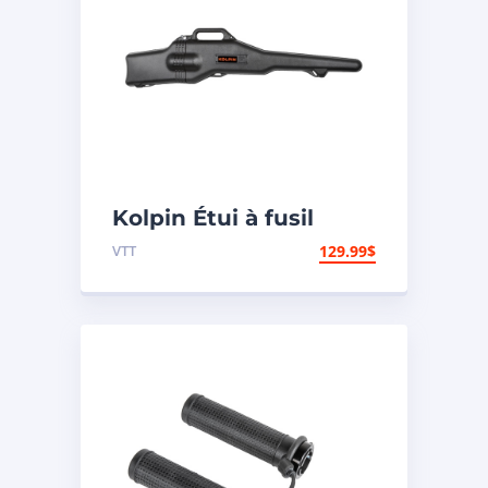
Kolpin Étui à fusil
« Gun Boot IV »
VTT
129.99
$
modèle Impact