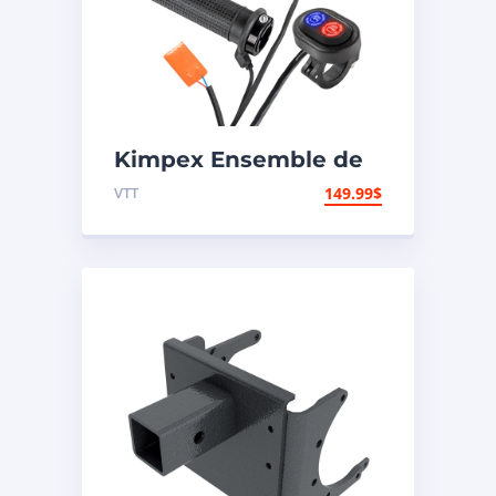
Kimpex Ensemble de
poignées et pouces
VTT
149.99
$
chauffants Premium
000418