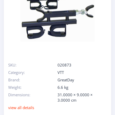
SKU:
020873
Category:
VTT
Brand:
GreatDay
Weight:
6.6 kg
Dimensions:
31.0000 × 9.0000 ×
3.0000 cm
view all details