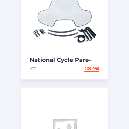
National Cycle Pare-
brise VTT Universel
VTT
269.99
$