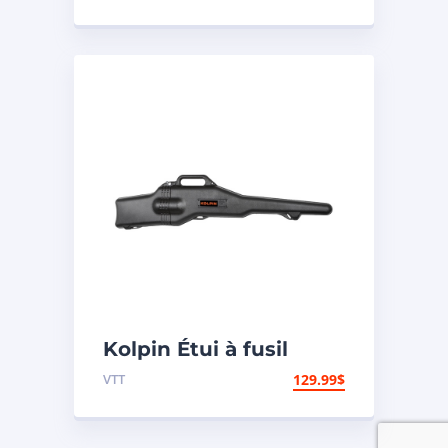
Universel – 501047
Kolpin Étui à fusil
« Gun Boot IV »
VTT
129.99
$
modèle Impact