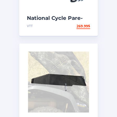
National Cycle Pare-
brise VTT Universel
VTT
269.99
$