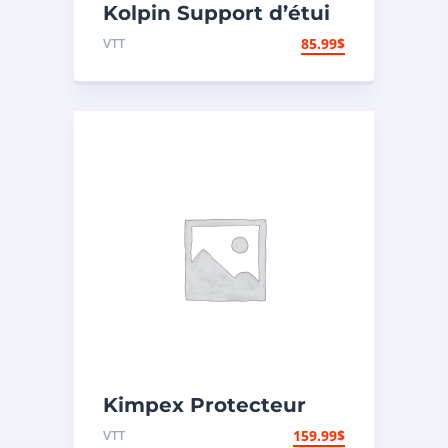
Kolpin Support d’étui
à fusil en plastique
VTT
85.99
$
« Gun Boot »
Kimpex Protecteur
d’aile universel
VTT
159.99
$