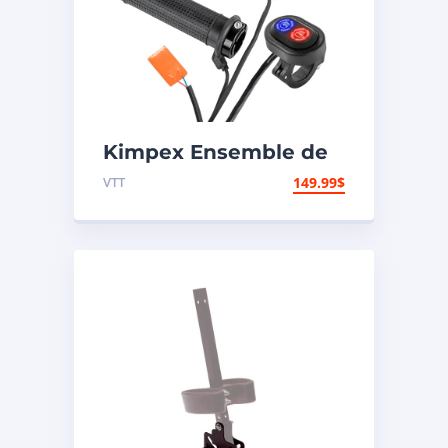
Kimpex Ensemble de
poignées et pouces
VTT
149.99
$
chauffants Premium
000418