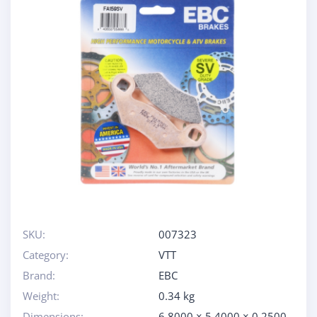
SKU:
007323
Category:
VTT
Brand:
EBC
Weight:
0.34 kg
Dimensions:
6.8000 × 5.4000 × 0.2500