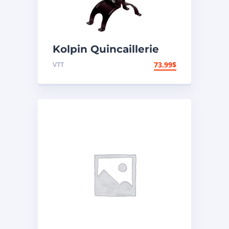
Kolpin Quincaillerie
pour support d’étui à
VTT
73.99
$
fusil