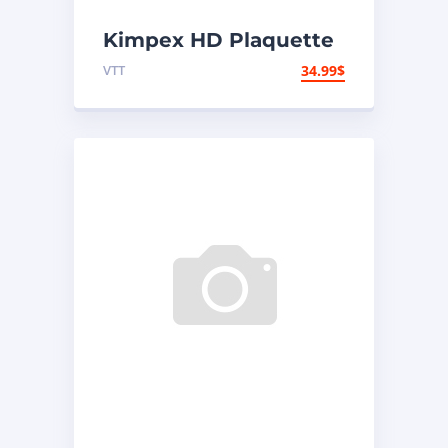
Kimpex HD Plaquette
de frein en métal
VTT
34.99
$
Métal – Arrière