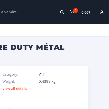
0
s à vendre
0.00$
ERE DUTY MÉTAL
Category:
VTT
Weight:
0.4399 kg
view all details