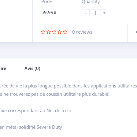
Price
Quantity
59.99
$
-
+
0
reviews
ire
Avis (0)
urée de vie la plus longue possible dans les applications utilitaire
 ne trouverez pas de coussin utilitaire plus durable!
fixe correspondant au No. de frein :
 en métal solidifié Severe Duty