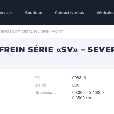
ervices
Boutique
Contactez-nous
Véhicule
– SEVERE DUTY MÉTAL SOLIDIFIÉ – AVANT
FREIN SÉRIE «SV» – SEV
SKU:
008846
Brand:
EBC
Dimensions:
6.8000 × 5.4000 ×
0.3500 cm