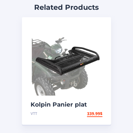
Related Products
Kolpin Panier plat
pliant
VTT
339.99
$