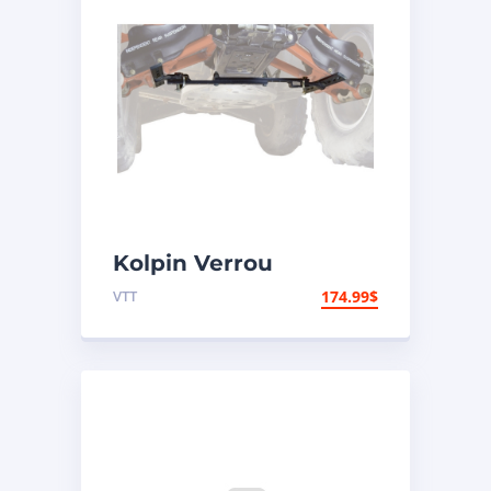
Kolpin Verrou
universel de
VTT
174.99
$
suspension arrière
indépendante