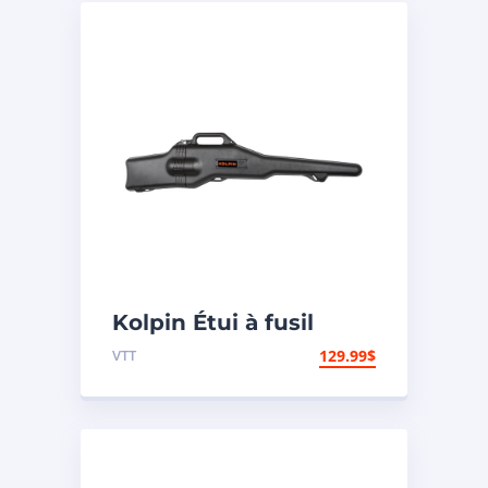
Kolpin Étui à fusil
« Gun Boot IV »
VTT
129.99
$
modèle Impact