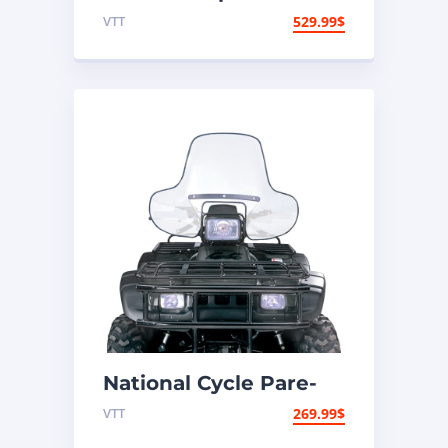
chocs Hunter Avant –
VTT
529.99
$
Acier – Polaris
National Cycle Pare-
brise VTT Honda,
VTT
269.99
$
Polaris