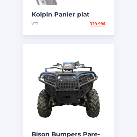
Kolpin Panier plat
pliant
VTT
339.99
$
Bison Bumpers Pare-