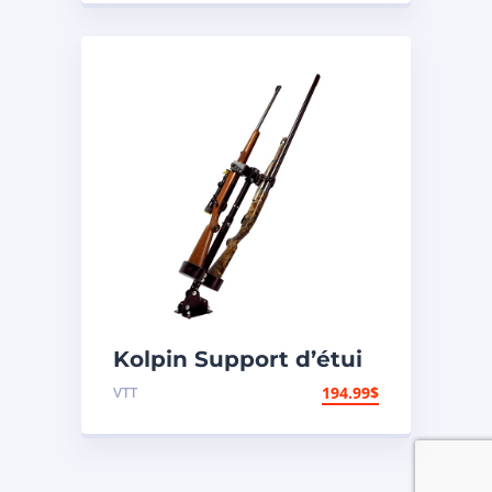
Kolpin Support d’étui
à fusil pour UTV
VTT
194.99
$