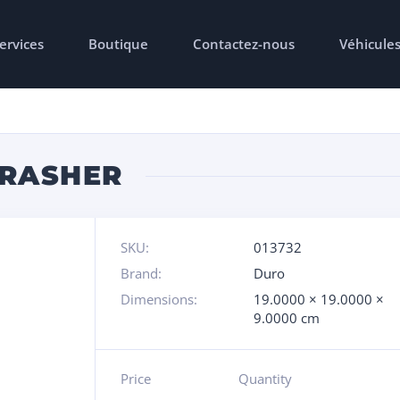
ervices
Boutique
Contactez-nous
Véhicule
TRASHER
SKU:
013732
Brand:
Duro
Dimensions:
19.0000 × 19.0000 ×
9.0000 cm
Price
Quantity