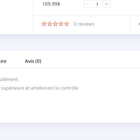
109.99
$
-
+
0
reviews
ire
Avis (0)
eulement
 supérieure et améliorant le contrôle