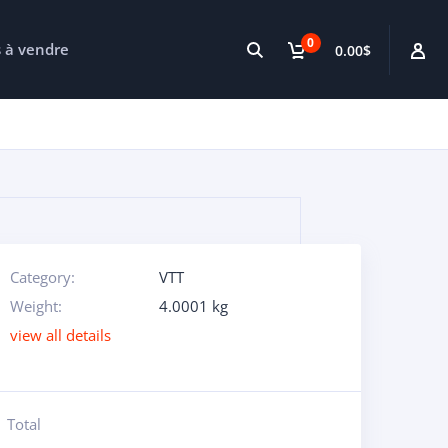
0
s à vendre
0.00$
Category:
VTT
Weight:
4.0001 kg
view all details
Total