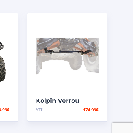
Kolpin Verrou
er
universel de
9.99
$
VTT
174.99
$
suspension arrière
indépendante