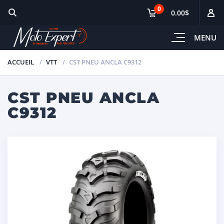
0
0.00$
MENU
ACCUEIL
VTT
CST PNEU ANCLA C9312
CST PNEU ANCLA
C9312