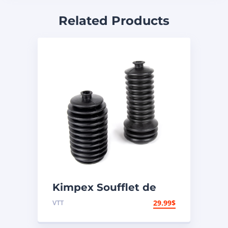
Related Products
Kimpex Soufflet de
crémaillère
VTT
29.99
$