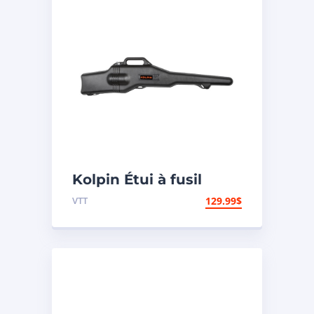
Kolpin Étui à fusil
« Gun Boot IV »
VTT
129.99
$
modèle Impact