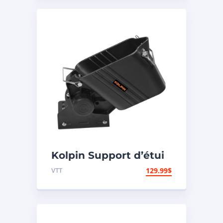
Kolpin Support d’étui
à fusil de polyéthylène
VTT
129.99
$
« Gun Boot »