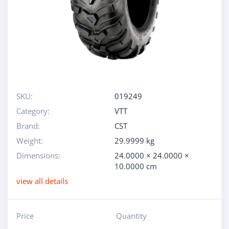
SKU:
019249
Category:
VTT
Brand:
CST
Weight:
29.9999 kg
Dimensions:
24.0000 × 24.0000 ×
10.0000 cm
view all details
Price
Quantity