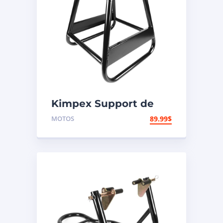
Kimpex Support de
motocross
MOTOS
89.99
$