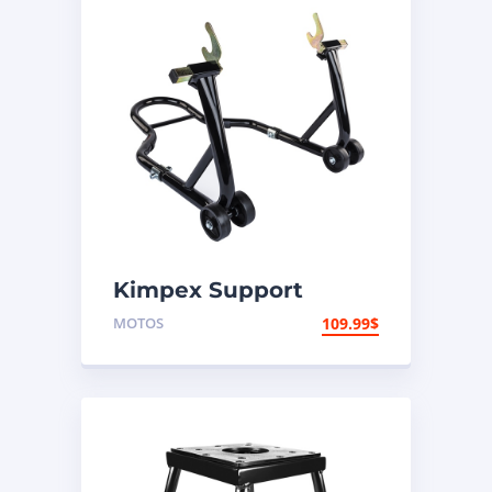
Kimpex Support
arrière de
MOTOS
109.99
$
motocyclette