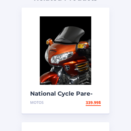
National Cycle Pare-
brise aéroacoustique
MOTOS
339.99
$
VStream Honda