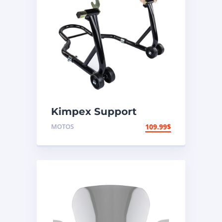
Kimpex Support
arrière de
MOTOS
109.99
$
motocyclette