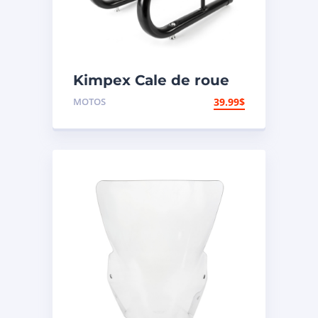
Kimpex Cale de roue
de motocyclette
MOTOS
39.99
$