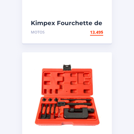
Kimpex Fourchette de
support de
MOTOS
13.49
$
motocyclette