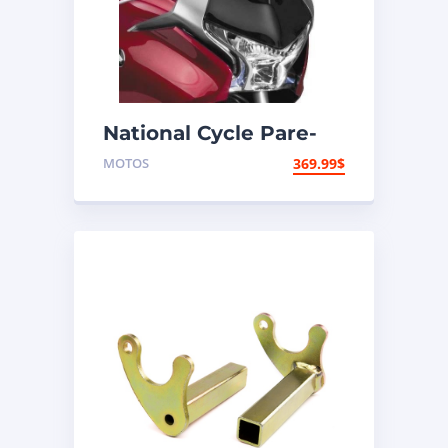
National Cycle Pare-
brise aéroacoustique
MOTOS
369.99
$
VStream Honda