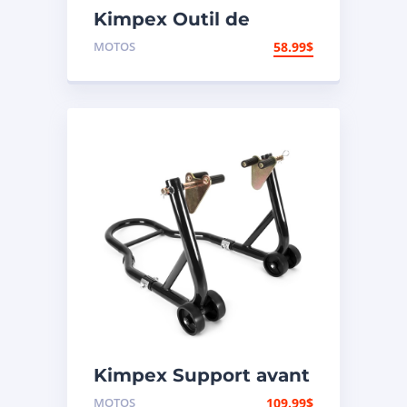
Kimpex Outil de
rivetage et coupe-
MOTOS
58.99
$
chaîne
Kimpex Support avant
de motocyclette
MOTOS
109.99
$