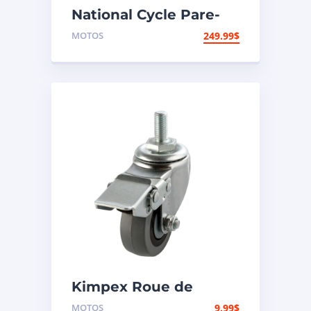
National Cycle Pare-
brise aéroacoustique
MOTOS
249.99
$
VStream Victory
Kimpex Roue de
transport pour chariot
MOTOS
9.99
$