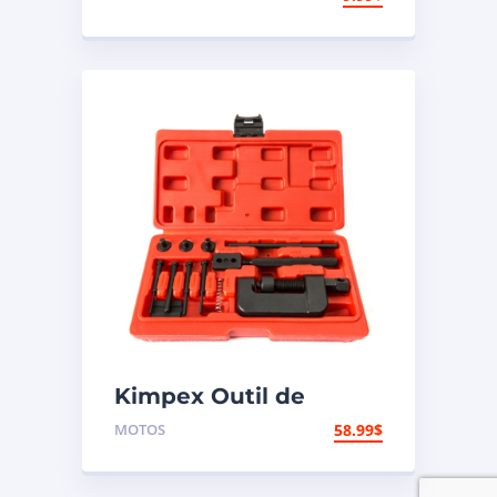
Kimpex Outil de
rivetage et coupe-
MOTOS
58.99
$
chaîne