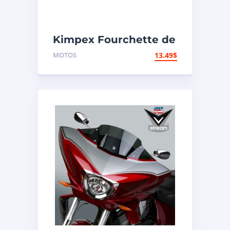
Kimpex Fourchette de
support de
MOTOS
13.49
$
motocyclette