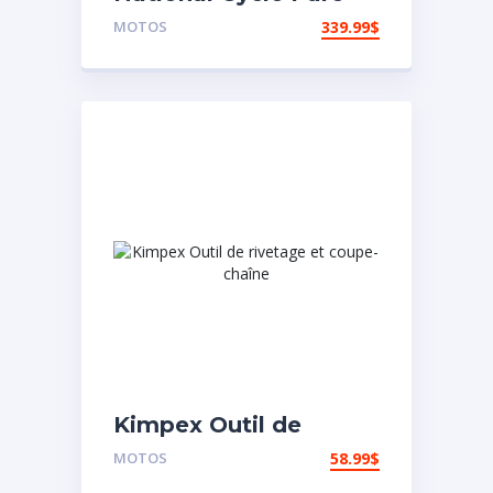
brise aéroacoustique
MOTOS
339.99
$
VStream Honda
Kimpex Outil de
rivetage et coupe-
MOTOS
58.99
$
chaîne