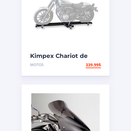
Kimpex Chariot de
moto à profil bas 1250
MOTOS
339.99
$
lb