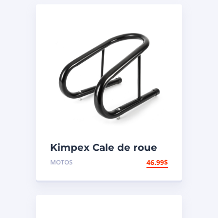
Kimpex Cale de roue
hors-route de
MOTOS
46.99
$
motocyclette