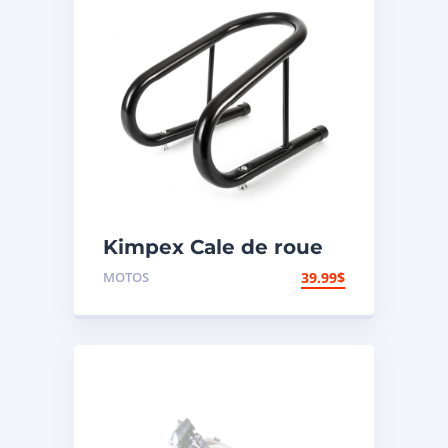
Kimpex Cale de roue
de motocyclette
MOTOS
39.99
$