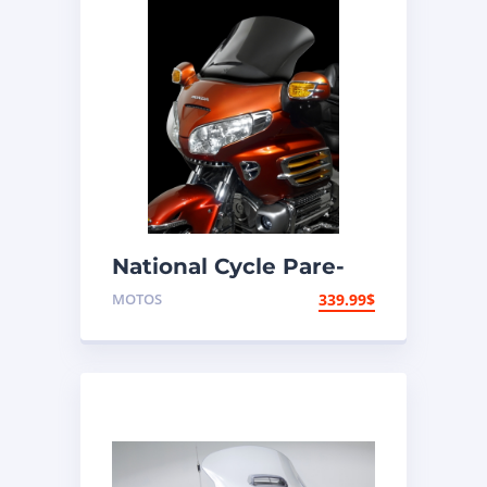
National Cycle Pare-
brise aéroacoustique
MOTOS
339.99
$
VStream Honda