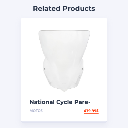
Related Products
National Cycle Pare-
brise aéroacoustique
MOTOS
439.99
$
VStream Suzuki