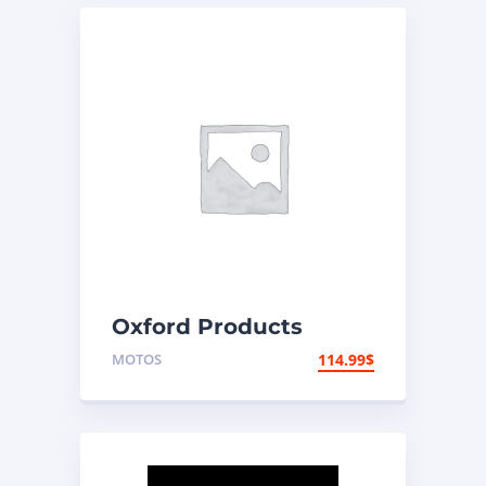
Oxford Products
Coffre arrière
MOTOS
114.99
$