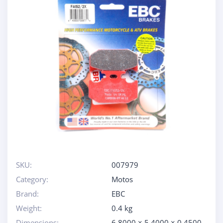
SKU:
007979
Category:
Motos
Brand:
EBC
Weight:
0.4 kg
Dimensions:
6.8000 × 5.4000 × 0.4500