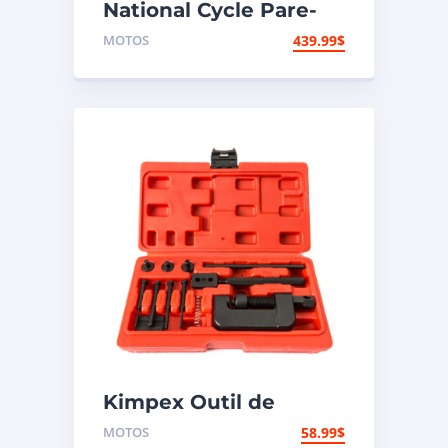
National Cycle Pare-
brise aéroacoustique
MOTOS
439.99
$
VStream Kawasaki,
Suzuki
Kimpex Outil de
rivetage et coupe-
MOTOS
58.99
$
chaîne