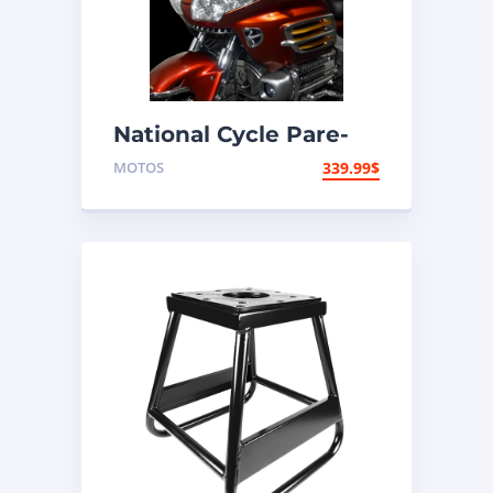
National Cycle Pare-
brise aéroacoustique
MOTOS
339.99
$
VStream Honda