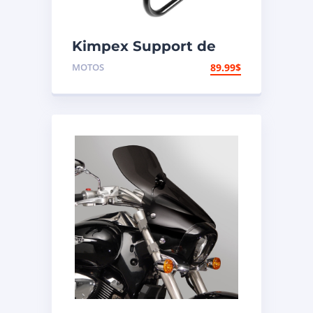
Kimpex Support de
motocross
MOTOS
89.99
$