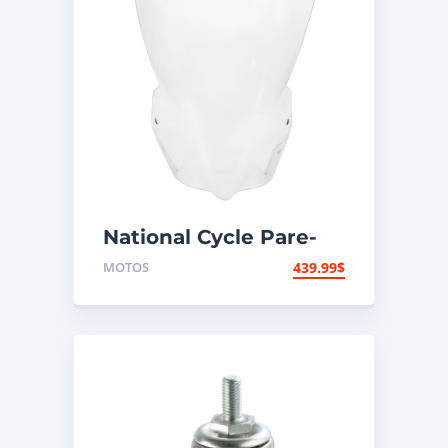
National Cycle Pare-
brise aéroacoustique
MOTOS
439.99
$
VStream Suzuki