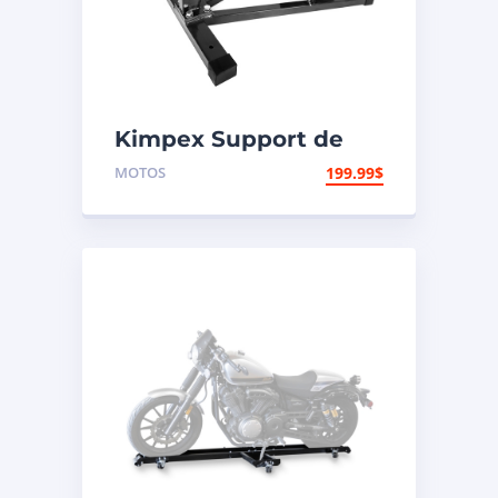
Kimpex Support de
pneu
MOTOS
199.99
$