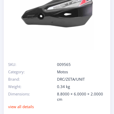
SKU:
009565
Category:
Motos
Brand:
DRC/ZETA/UNIT
Weight:
0.34 kg
Dimensions:
8.8000 × 6.0000 × 2.0000
cm
view all details